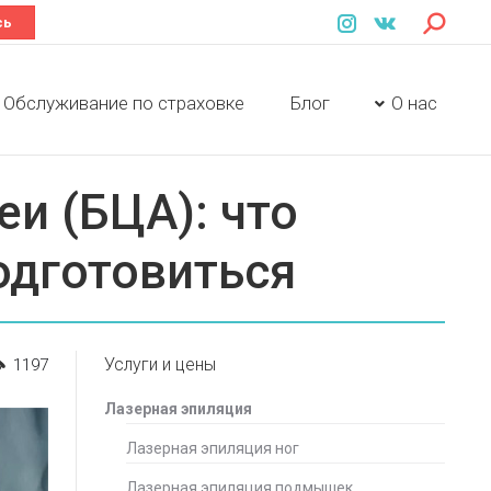
Поиск:
сь
Instagram
Вконтакте
Обслуживание по страховке
Блог
О нас
Обслуживание по страховке
Блог
О нас
еи (БЦА): что
подготовиться
Услуги и цены
1197
Лазерная эпиляция
Лазерная эпиляция ног
Лазерная эпиляция подмышек