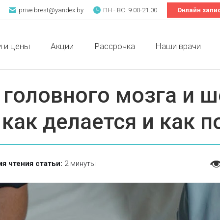
prive.brest@yandex.by
ПН - ВС: 9.00-21.00
Онлайн запи
и и цены
Акции
Рассрочка
Наши врачи
и и цены
Акции
Рассрочка
Наши врачи
головного мозга и ш
как делается и как 
я чтения статьи:
2 минуты