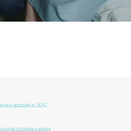
льных артерий) и ТКДС
а
сосудов головного мозга