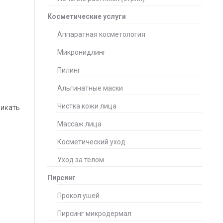
Косметические услуги
Аппаратная косметология
Микронидлинг
Пилинг
Альгинатные маски
Чистка кожи лица
никать
Массаж лица
Косметический уход
Уход за телом
Пирсинг
Прокол ушей
Пирсинг микродермал